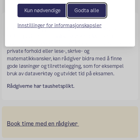
Kun nødvendige
Godta alle
Innstillinger for informasjonskapsler
Deltakere kan oppsøke rådgiver for veiledning om
skoleløp, videre utdanning og yrkesvalg. Dersom det
oppstår utfordringer som tidsklemme, fagvalg, sykdom,
private forhold eller lese-, skrive- og
matematikkvansker, kan rådgiver bidra med å finne
gode løsninger og tilrettelegging, som for eksempel
bruk av dataverktøy og utvidet tid på eksamen.
Rådgiverne har taushetsplikt.
Book time med en rådgiver