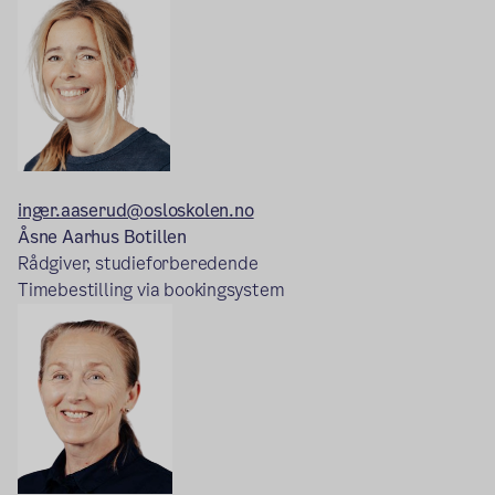
inger.aaserud@osloskolen.no
Åsne Aarhus Botillen
Rådgiver, studieforberedende
Timebestilling via bookingsystem