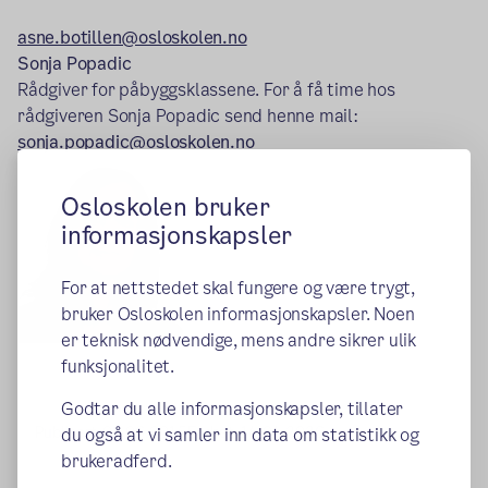
asne.botillen@osloskolen.no
Sonja Popadic
Rådgiver for påbyggsklassene. For å få time hos
rådgiveren Sonja Popadic send henne mail:
sonja.popadic@osloskolen.no
Osloskolen bruker
informasjonskapsler
For at nettstedet skal fungere og være trygt,
bruker Osloskolen informasjonskapsler. Noen
er teknisk nødvendige, mens andre sikrer ulik
funksjonalitet.
Godtar du alle informasjonskapsler, tillater
Publisert:
03.06.2015
Endret:
14.04.2026
du også at vi samler inn data om statistikk og
brukeradferd.