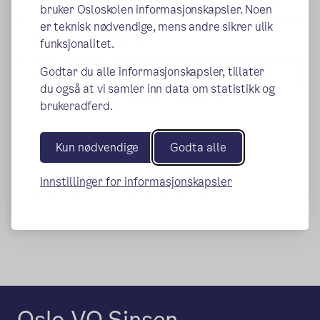
bruker Osloskolen informasjonskapsler. Noen
Ulovlige forhold som vold, trusler, tyveri og hærverk
er teknisk nødvendige, mens andre sikrer ulik
blir alltid politianmeldt.
funksjonalitet.
Bortvisning fra enkelttimer, klassebytte, bortvisning
Godtar du alle informasjonskapsler, tillater
hel dag/flere dager og ved svært alvorlige brudd tap
du også at vi samler inn data om statistikk og
av retten til videregående opplæring.
brukeradferd.
Kun nødvendige
Godta alle
Innstillinger for informasjonskapsler
Publisert:
18.10.2017
Endret:
24.03.2026
Oslo VO Sinsen