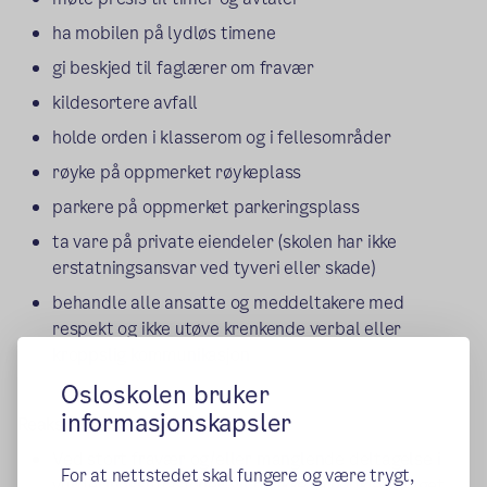
ha mobilen på lydløs timene
gi beskjed til faglærer om fravær
kildesortere avfall
holde orden i klasserom og i fellesområder
røyke på oppmerket røykeplass
parkere på oppmerket parkeringsplass
ta vare på private eiendeler (skolen har ikke
erstatningsansvar ved tyveri eller skade)
behandle alle ansatte og meddeltakere med
respekt og ikke utøve krenkende verbal eller
kroppslig kommunikasjon
Osloskolen bruker
informasjonskapsler
Reaksjon ved brudd på reglement:
Ved stort fravær og/eller manglende deltagelse i
For at nettstedet skal fungere og være trygt,
vurderingssituasjoner, vil du ikke få godkjent faget.